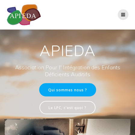
Passer
au
contenu
APIEDA
Association Pour l' Intégration des Enfants
Déficients Auditifs
Qui sommes nous ?
Le LPC, c'est quoi ?